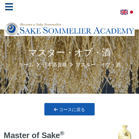
☰
ホ
マスター・オブ・酒
ー
ム
ホーム
日本酒資格
マスター・オブ・酒
酒
ソ
ム
リ
エ
協
コースに戻る
会
学
®
Master of Sake
べ