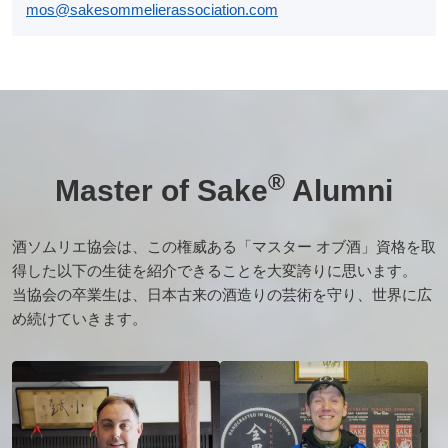
ラ
mos@sakesommelierassociation.com
ン
チ
ャ
イ
ズ・
酒
エ
®
Master of Sake
Alumni
デ
ュ
ケ
酒ソムリエ協会は、この権威ある「マスター オブ酒」資格を取
ー
得した以下の生徒を紹介できることを大変誇りに思います。
タ
当協会の卒業生は、日本古来の酒造りの芸術を守り、世界に広
ー
め続けていきます。
お
問
い
合
わ