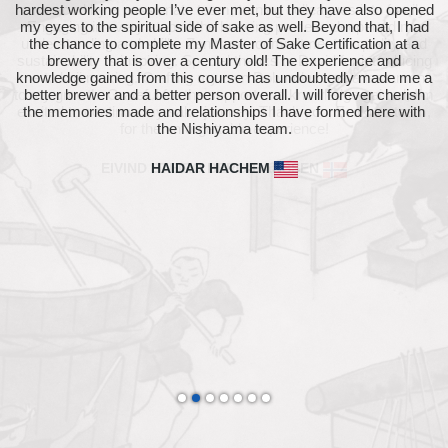
embraced by a passionate team, turning colleagues into family.
Engaging in every step of the brewing process deepened my
understanding and skills. Zenkuro’s commitment to quality and
sustainability is inspiring. Special thanks to David for introducing
me to koji making. Crafting my own Doburoku was a testament
to my growth. Grateful for the support and knowledge gained, I’m
excited to continue my sake journey. Thank you, Zenkuro team,
for the unforgettable experience!
EIVIND STEIRO BERG-HANSSEN