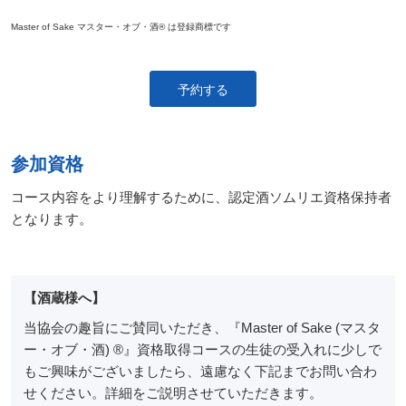
予
Master of Sake マスター・オブ・酒® は登録商標です
定
の
コ
予約する
ー
ス
日
参加資格
本
酒
コース内容をより理解するために、認定酒ソムリエ資格保持者
体
となります。
験
Sake
【酒蔵様へ】
Ninja®
当協会の趣旨にご賛同いただき、『Master of Sake (マスタ
Sake
ー・オブ・酒) ®』資格取得コースの生徒の受入れに少しで
Star®
もご興味がございましたら、遠慮なく下記までお問い合わ
フ
せください。詳細をご説明させていただきます。