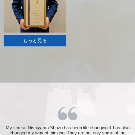
もっと見る
Working at Zenkuro Sake Brewery in Queenstown, New
Zealand, has been transformative. From day one, I was