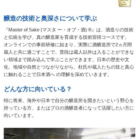
る
地
醸造の技術と奥深さについて学ぶ
域
『Master of Sake (マスタ ー・オブ・酒) ®』は、酒造りの技術
日
と伝統を学び、真の醸造家を育成する技術習得コースです。
本
オンラインでの事前研修に始まり、実際に酒醸造所で2ヵ月間
酒
蔵人と共に過ごすことで、普段は蔵人以外は入ることができな
資
い領域まで踏み込んで学ぶことができます。日本の歴史や文
格
化、地域や自然とつながりながら、杜氏や蔵人たちの技と真心
に触れることで日本酒へ の理解を深めていきます。
酒
プ
どんな方に向いている？
ロ
フ
特に将来、海外や日本で自分の醸造所を開きたいという野心を
ェ
持っている方、またはプロの酒醸造者になって活躍したい方に
ッ
シ
向いています。
ョ
ナ
ル
初