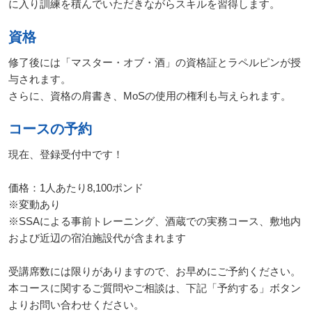
に入り訓練を積んでいただきながらスキルを習得します。
ー
ス
資格
マ
修了後には「マスター・オブ・酒」の資格証とラペルピンが授
ス
タ
与されます。
ー
さらに、資格の肩書き、MoSの使用の権利も与えられます。
酒
ソ
コースの予約
ム
リ
現在、登録受付中です！
エ
マ
価格：1人あたり8,100ポンド
ス
※変動あり
タ
※SSAによる事前トレーニング、酒蔵での実務コース、敷地内
ー・
オ
および近辺の宿泊施設代が含まれます
ブ・
酒
受講席数には限りがありますので、お早めにご予約ください。
開
本コースに関するご質問やご相談は、下記「予約する」ボタン
講
よりお問い合わせください。