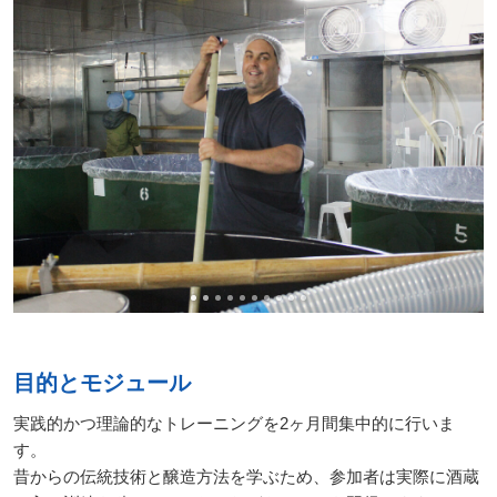
級
コ
ー
ス
酒
ソ
ム
リ
エ
認
定
コ
ー
ス
酒
ソ
目的とモジュール
ム
リ
実践的かつ理論的なトレーニングを2ヶ月間集中的に行いま
エ
す。
上
級
昔からの伝統技術と醸造方法を学ぶため、参加者は実際に酒蔵
コ